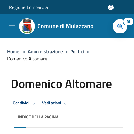
Salta al contenuto principale
Regione Lombardia
AI
Comune di Mulazzano
Home
>
Amministrazione
>
Politici
>
Domenico Altomare
Domenico Altomare
Condividi
Vedi azioni
INDICE DELLA PAGINA