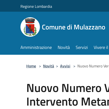
Salta al contenuto principale
Regione Lombardia
Comune di Mulazzano
Amministrazione
Novità
Servizi
Vivere 
Home
>
Novità
>
Avvisi
>
Nuovo Numero Verd
Nuovo Numero V
Intervento Meta