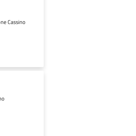
ione Cassino
no