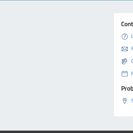
Cont
Prob