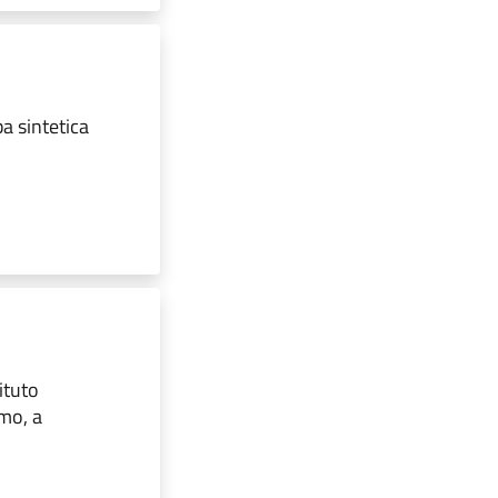
a sintetica
ituto
mo, a