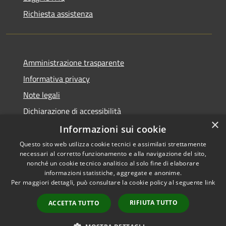
Richiesta assistenza
Amministrazione trasparente
Informativa privacy
Note legali
Dichiarazione di accessibilità
×
Obiettivi di accessibilità
Informazioni sui cookie
Questo sito web utilizza cookie tecnici e assimilati strettamente
necessari al corretto funzionamento e alla navigazione del sito,
nonché un cookie tecnico analitico al solo fine di elaborare
informazioni statistiche, aggregate e anonime.
RSS
Copyright © 2026 • Comune di
Per maggiori dettagli, può consultare la cookie policy al seguente
link
Accessibilità
Mulazzano • Powered by
Privacy
Municipium
Accesso
•
RIFIUTA TUTTO
ACCETTA TUTTO
Cookie
redazione