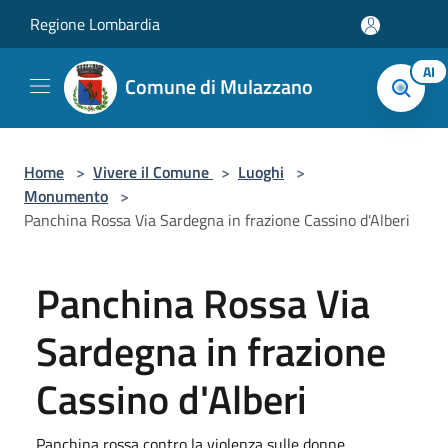
Salta al contenuto principale
Regione Lombardia
AI
Comune di Mulazzano
Home
>
Vivere il Comune
>
Luoghi
>
Monumento
>
Panchina Rossa Via Sardegna in frazione Cassino d'Alberi
Panchina Rossa Via
Sardegna in frazione
Cassino d'Alberi
Panchina rossa contro la violenza sulle donne