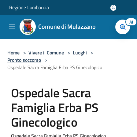
Salta al contenuto principale
Regione Lombardia
AI
Comune di Mulazzano
Home
>
Vivere il Comune
>
Luoghi
>
Pronto soccorso
>
Ospedale Sacra Famiglia Erba PS Ginecologico
Ospedale Sacra
Famiglia Erba PS
Ginecologico
Ospedale Sacra Famiglia Erba PS Ginecologico