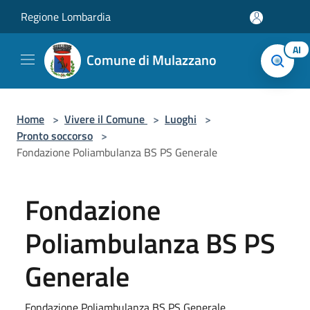
Salta al contenuto principale
Regione Lombardia
AI
Comune di Mulazzano
Home
>
Vivere il Comune
>
Luoghi
>
Pronto soccorso
>
Fondazione Poliambulanza BS PS Generale
Fondazione
Poliambulanza BS PS
Generale
Fondazione Poliambulanza BS PS Generale