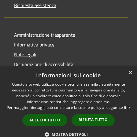
Richiesta assistenza
Amministrazione trasparente
Informativa privacy
Note legali
Dichiarazione di accessibilità
×
Obiettivi di accessibilità
Informazioni sui cookie
Questo sito web utilizza cookie tecnici e assimilati strettamente
necessari al corretto funzionamento e alla navigazione del sito,
nonché un cookie tecnico analitico al solo fine di elaborare
informazioni statistiche, aggregate e anonime.
RSS
Copyright © 2026 • Comune di
Per maggiori dettagli, può consultare la cookie policy al seguente
link
Accessibilità
Mulazzano • Powered by
Privacy
Municipium
Accesso
•
RIFIUTA TUTTO
ACCETTA TUTTO
Cookie
redazione
Mappa del sito
MOSTRA DETTAGLI