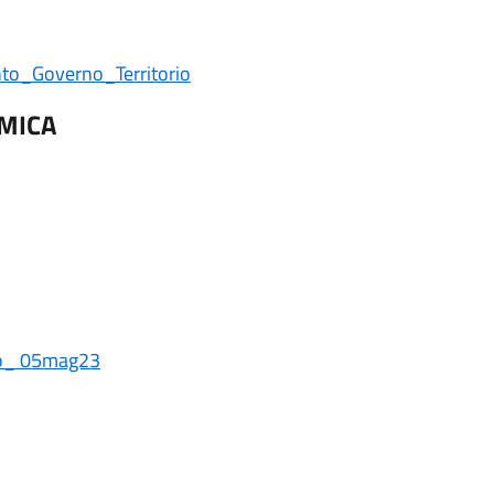
o_Governo_Territorio
SMICA
no_ 05mag23