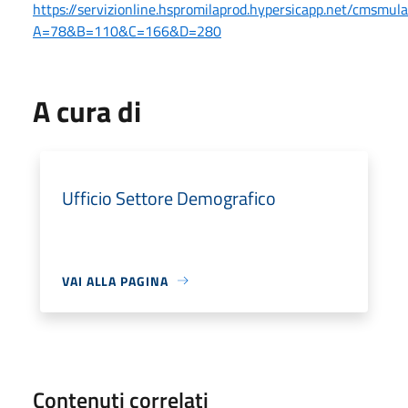
https://servizionline.hspromilaprod.hypersicapp.net/cmsmul
A=78&B=110&C=166&D=280
A cura di
Ufficio Settore Demografico
VAI ALLA PAGINA
Contenuti correlati