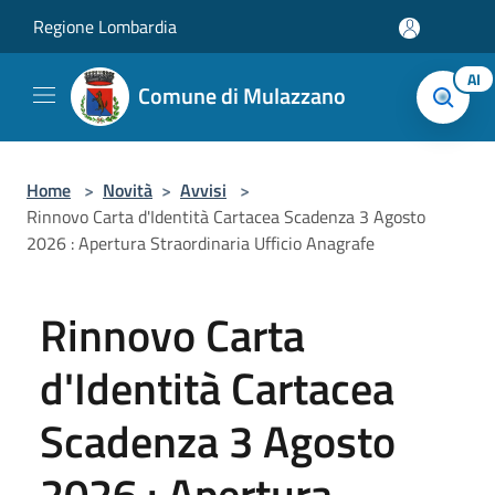
Salta al contenuto principale
Regione Lombardia
AI
Comune di Mulazzano
Home
>
Novità
>
Avvisi
>
Rinnovo Carta d'Identità Cartacea Scadenza 3 Agosto
2026 : Apertura Straordinaria Ufficio Anagrafe
Rinnovo Carta
d'Identità Cartacea
Scadenza 3 Agosto
2026 : Apertura