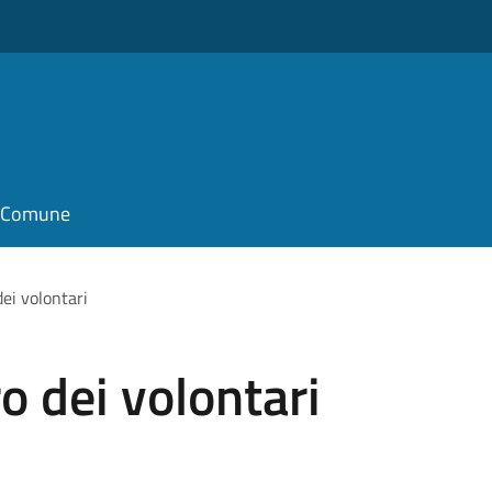
il Comune
dei volontari
ro dei volontari