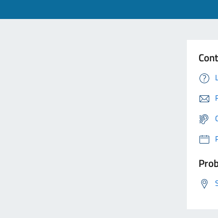
Cont
Prob