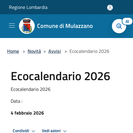
Salta al contenuto principale
Regione Lombardia
AI
Comune di Mulazzano
Home
>
Novità
>
Avvisi
>
Ecocalendario 2026
Ecocalendario 2026
Ecocalendario 2026
Data :
4 febbraio 2026
Condividi
Vedi azioni